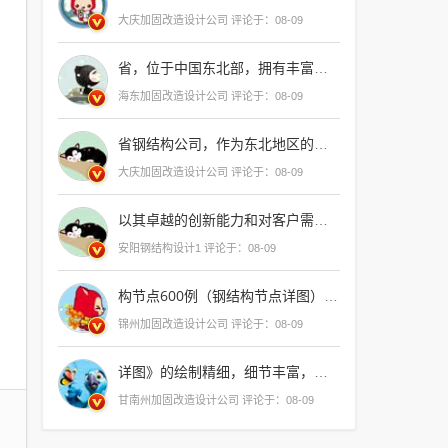
大庆加固改造设计公司 评论于：08-09
省，位于中国东北部，拥有丰富的自然资源和独特的地理环境，这里的森林覆盖率高，气候宜人，四季分明，是旅游观光的绝佳去处，吉林省也是中国重要的农业生产基地，农产品种类繁多，品质优良，吉林省还拥有深厚的历史文化积淀，如长白山、伪满皇宫等历史遗迹，吸引着众多游客前来探索
海东加固改造设计公司 评论于：08-09
省钢结构公司，作为东北地区的佼佼者，以其卓越的品质和精湛的技术，在建筑行业中树立了良好的口碑，该公司不仅拥有先进的生产设备和技术团队，更注重与客户的沟通与合作，确保每一个项目都能达到客户的期望，无论是大型商业建筑还是小型住宅项目，吉林钢结构公司都能够提供专业、高效的服务，赢得了
大庆加固改造设计公司 评论于：08-09
以其卓越的创新能力和对客户需求的深刻理解，在业界树立了典范，其产品不仅技术领先，更以用户为中心，致力于提供
安阳钢结构设计1 评论于：08-09
构节点600例（钢结构节点详图）是一本详尽的参考手册，它为工程师和设计师提供了丰富的细节和精确的图纸，这本书不仅涵盖了各种类型的钢结构节点，还提供了详细的设计指导和计算方法，使得读者能够轻松地理解和应用这些知识，无论是初学者还是有经验的专业人士，都可以从这本书
锦州加固改造设计公司 评论于：08-09
详图》的绘制精细，细节丰富，让人一目了然，是
甘南州加固改造设计公司 评论于：08-09