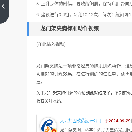
5. 上升身体的时候，要收缩胸肌，保持肩胛骨
工厂
设计
6. 建议进行3-4组，每组10-12次，每次训练间隔1
上一
篇
主要
龙门架夹胸标准动作视频
用途
（三
(在此插入视频)
维工
厂设
计主
龙门架夹胸是一项非常经典的胸肌训练动作，通
要用
到更好的训练效果。在进行训练的过程中，还需
途是
展。
什
么）
关于龙门架夹胸讲解的介绍到此就结束了，不知道你
收藏关注本站。
大同加固改造设计公司
于2024-09-29
龙门架夹胸，科学训练助力塑造完美胸