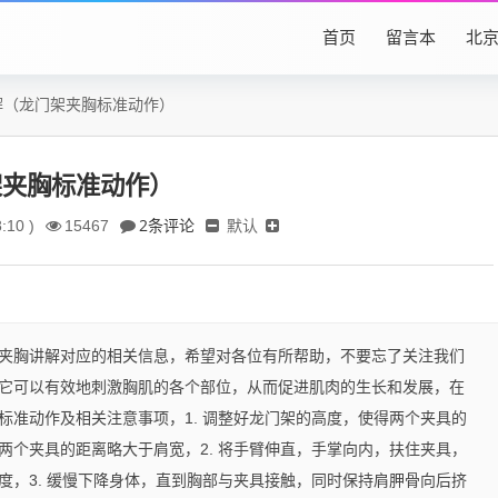
首页
留言本
北
解（龙门架夹胸标准动作）
架夹胸标准动作）
2条评论
默认
:10 )
15467
夹胸讲解对应的相关信息，希望对各位有所帮助，不要忘了关注我们
它可以有效地刺激胸肌的各个部位，从而促进肌肉的生长和发展，在
标准动作及相关注意事项，1. 调整好龙门架的高度，使得两个夹具的
两个夹具的距离略大于肩宽，2. 将手臂伸直，手掌向内，扶住夹具，
度，3. 缓慢下降身体，直到胸部与夹具接触，同时保持肩胛骨向后挤