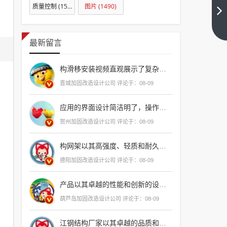
质量控制
(1501)
图片
(1490)
砌筑
的施
下一
篇
工顺
最新留言
序和
施工
构滑移安装视频直观展示了复杂结构的精确定位与移动，是
要点
晋城加固改造设计公司 评论于：08-09
（墙
体砌
应用的界面设计简洁明了，操作流畅，功能齐全，非常
筑的
贺州加固改造设计公司 评论于：08-09
施工
顺序
构网架以其高强度、轻质和耐久性，成为现代建筑
和施
德阳加固改造设计公司 评论于：08-09
工要
点是
产品以其卓越的性能和创新的设计，为用户
什
葫芦岛加固改造设计公司 评论于：08-09
么）
江钢结构厂家以其卓越的品质和创新技术，在行业内名列前茅，赢得了广泛的