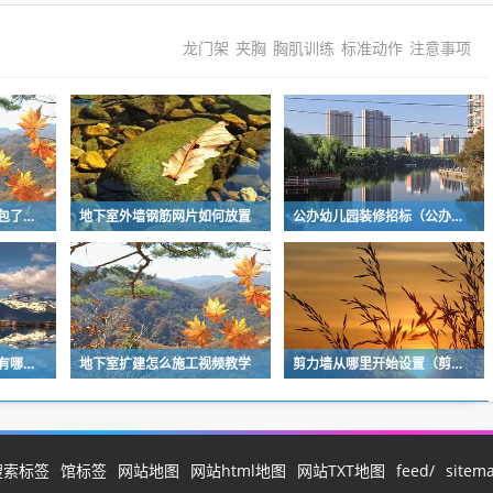
龙门架
夹胸
胸肌训练
标准动作
注意事项
净化厂房价格是多少（包了个300平的厂房，装修费用和注意事项）
地下室外墙钢筋网片如何放置
公办幼儿园装修招标（公办幼儿园装修招标公告）
电梯的安装工艺与流程有哪些（upvc管安装工艺及注意事项有哪些）
地下室扩建怎么施工视频教学
剪力墙从哪里开始设置（剪力墙从哪里开始设置的）
搜索标签
馆标签
网站地图
网站html地图
网站TXT地图
feed/
sitem