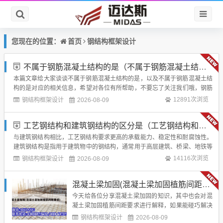
首页
钢结构框架设计
您现在的位置：
不属于钢筋混凝土结构的是（不属于钢筋混凝土结构的是）
本篇文章给大家谈谈不属于钢筋混凝土结构的是，以及不属于钢筋混凝土结
构的是对应的相关信息，希望对各位有所帮助，不要忘了关注我们哦，钢筋
混凝土结构是指将钢筋和混凝土按照一定的比例配合在一起构成的一种复合
钢结构框架设计
12891次浏览
2026-08-09
材料结构，它具有高强度、耐久性好、施工方便等优点，因此在建筑、桥
梁、水利等领域得到广泛应用，下面将对钢...
工艺钢结构和建筑钢结构的区分是（工艺钢结构和建筑钢结构的区分是什么）
与建筑钢结构相比，工艺钢结构要求更高的承载能力、稳定性和耐腐蚀性。
建筑钢结构是指用于建筑物中的钢结构，通常用于高层建筑、桥梁、地铁等
工程中。建筑钢结构通常是在工厂中预制好，然后运输到工地进行安装，因
钢结构框架设计
14116次浏览
2026-08-09
此其施工周期比传统的混凝土结构要短很多。工艺钢结构通常用于承载重量
较大的机械设备或材料，而建筑钢结构则...
混凝土梁加固(混凝土梁加固植筋间距要求)
今天给各位分享混凝土梁加固的知识，其中也会对混
凝土梁加固植筋间距要求进行解释，如果能碰巧解决
你现在面临的问题，别忘了关注本站，现在开始
钢结构框架设计
2026-08-09