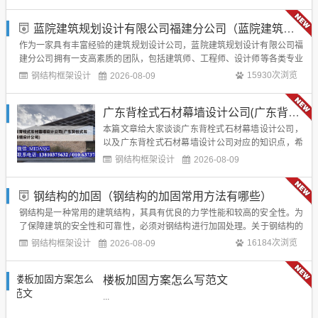
吧！，本文目录一览：，1、，混凝土梁加固，如何
确保安全？，3、，梁加固可以用什么方法啊？...
蓝院建筑规划设计有限公司福建分公司（蓝院建筑规划设计有限公司福建分公司怎么样）
作为一家具有丰富经验的建筑规划设计公司，蓝院建筑规划设计有限公司福
建分公司拥有一支高素质的团队，包括建筑师、工程师、设计师等各类专业
人才。蓝院建筑规划设计有限公司福建分公司的业务范围涵盖了建筑规划、
钢结构框架设计
15930次浏览
2026-08-09
建筑设计、室内设计等多个领域。此外，蓝院建筑规划设计有限公司福建分
公司还注重与客户的沟通和合作，充分理...
广东背栓式石材幕墙设计公司(广东背栓式石材幕墙设计公司)
本篇文章给大家谈谈广东背栓式石材幕墙设计公司，
以及广东背栓式石材幕墙设计公司对应的知识点，希
望对各位有所帮助，不要忘了收藏本站喔，本文目录
钢结构框架设计
2026-08-09
一览：，1、，干挂石材背栓式的好做还是开槽用挂
件的好做，2、，背栓式干挂石材厂开孔吗，3、，石
钢结构的加固（钢结构的加固常用方法有哪些）
材幕墙背栓式连接优势？幕墙设计师必备！， ↓ ↓ ↓ ↓
，...
钢结构是一种常用的建筑结构，其具有优良的力学性能和较高的安全性。为
了保障建筑的安全性和可靠性，必须对钢结构进行加固处理。关于钢结构的
加固的介绍到此就结束了，不知道你从中找到你需要的信息了吗 ？...
钢结构框架设计
16184次浏览
2026-08-09
楼板加固方案怎么写范文
...