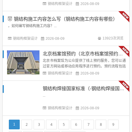
钢结构框架设计
2026-08-09
钢结构施工内容怎么写（钢结构施工内容有哪些）
，如何编写钢结构施工内容？...
钢结构框架设计
13923次浏览
2026-08-09
北京档案馆预约（北京市档案馆预约入口）
北京市档案馆为公众提供了线上预约服务，您可以通
过官方网站或移动应用程序进行预约。预约流程包括
选择档案类别、填写个人信息、提交预约申请等步
钢结构框架设计
2026-08-09
骤。预约成功后，请携带有效身份证件和预约凭证到
档案馆办理入场手续。部分档案可能需提前预约或现
钢结构焊接国家标准（-钢结构焊接国家标准中包含了哪些内容）
场登记，具体信息请以官方通知为准。...
...
钢结构框架设计
2026-08-09
2
3
4
5
6
7
8
9
1