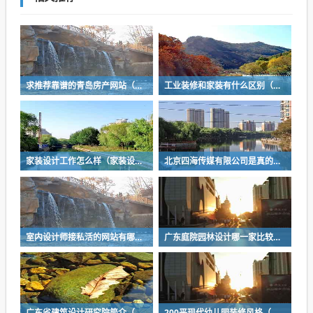
求推荐靠谱的青岛房产网站（实用的室内设计网站有哪些）
工业装修和家装有什么区别（工装和家装哪个要求高）
家装设计工作怎么样（家装设计工作怎么样啊）
北京四海传媒有限公司是真的吗（北京市保障性住房建设投资中心网站是什么）
室内设计师接私活的网站有哪些（北京四海传媒有限公司是真的吗）
广东庭院园林设计哪一家比较好（求好心人说说中国十大景观公司有哪些）
广东省建筑设计研究院简介（广东省建筑设计研究院简介资料）
200平现代幼儿园装修风格（幼儿园装修时，如何做好室内设计）