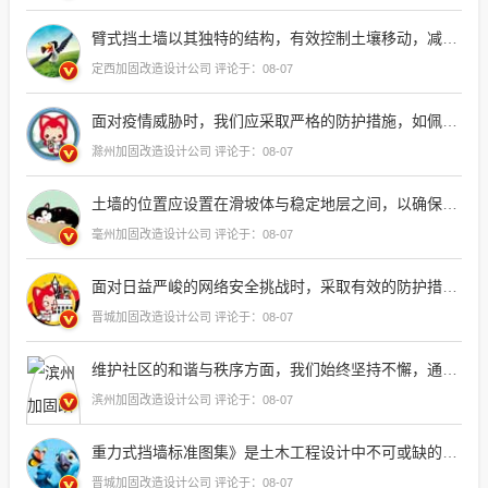
臂式挡土墙以其独特的结构，有效控制土壤移动，减少滑坡风险，同时提供
定西加固改造设计公司 评论于：08-07
面对疫情威胁时，我们应采取严格的防护措施，如佩戴口罩、勤洗手、保持社交距离等，以保护自己和他人的健康
滁州加固改造设计公司 评论于：08-07
土墙的位置应设置在滑坡体与稳定地层之间，以确保其能有效拦截并稳定土壤，防止进一步的
毫州加固改造设计公司 评论于：08-07
面对日益严峻的网络安全挑战时，采取有效的防护措施显得尤为重要，这包括定期更新软件、使用强密码、启用双因素认证以及避免点击不明链接等基本步骤，企业和个人应加强对数据加密和隐私保护的重视，以抵御潜在的网络攻击和
晋城加固改造设计公司 评论于：08-07
维护社区的和谐与秩序方面，我们始终坚持不懈，通过定期组织活动、加强宣传教育以及建立有效的沟通机制，我们努力营造一个安全、健康、积极的网络环境，我们也鼓励用户积极参与，共同为维护良好的网络文化贡献力量
滨州加固改造设计公司 评论于：08-07
重力式挡墙标准图集》是土木工程设计中不可或缺的参考资料，它详尽地展示了各种重力式挡墙的设计、施工和验收规范，通过阅读这些标准图集，工程师能够确保工程的质量和安全，同时为未来的项目提供
晋城加固改造设计公司 评论于：08-07