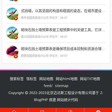
式挡墙，以其坚固的构造和稳固的姿态，在城市建设中扮演着不可或缺的角色，它不仅为城市提供了一道道坚实的屏障，还成为了城市景观的一部分，展现了
焦作加固改造设计公司 评论于：08-07
砌块石挡土墙预算表是工程预算中的关键工具，它详细列出了每项材料和人工成本，确保项目资金的合理分配，通过这份表格，可以清晰地看到项目的财务状况，及时调整预算，避免超
嘉兴加固改造设计公司 评论于：08-07
砌块石挡土墙预算表是确保项目成本控制和资源合理分配的关键工具，它详细列出了材料、人工和机械使用的成本，帮助项目经理和团队成员清晰地了解每一笔支出的去向
鹤壁加固改造设计公司 评论于：08-07
搜索标签
馆标签
网站地图
网站html地图
网站TXT地图
feed/
sitemap
Z-
Copyright
2022-2023北京迈达斯工程设计有限公司基于
BlogPHP
搭建.网站统计代码