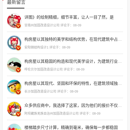
最新留言
详图》的绘制精细，细节丰富，让人一目了然，是
甘南州加固改造设计公司 评论于：08-09
构房屋以其独特的美学和结构优势，在现代建筑中占据了一席之地，从简约的线条到复杂的几何造型，每一幅效果图都展现了建筑师对空间和材料运用的深刻理解，这些图片不仅展示了钢结构房屋的实用性，更体现了其
安阳钢结构设计1 评论于：08-09
构房屋以其稳固的构造和现代美学设计，为建筑行业带来了革命性的进步，它们不仅展现了创新的建筑理念，还体现了可持续发展的理念，是未来建筑趋势的
呼伦贝尔加固改造设计公司 评论于：08-09
构房屋以其现代、坚固和环保的特性，在建筑领域独树一帜，其图片大全展示了从简约到豪华的不同风格，每一张效果图都让人感受到建筑师对细节的精心打磨和
长沙加固改造设计公司 评论于：08-09
众多供应商中，我选择了这家，因为他们的报价不仅合理，而且考虑到了我们的需求和预算，他们的服务团队也非常专业，能够提供个性化的解决方案，帮助我们解决了长期困扰的问题，这次合作非常成功，我相信未来我们的合作关系也会更加
阿坝藏族羌族自治州加固改造设计公司 评论于：08-09
楼梯踏步尺寸计算，精确到毫米，确保每一步都稳固