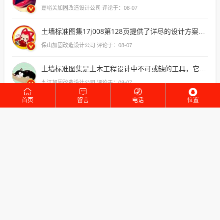
嘉峪关加固改造设计公司 评论于：08-07
土墙标准图集17j008第128页提供了详尽的设计方案，确保了工程的安全与效率
保山加固改造设计公司 评论于：08-07
土墙标准图集是土木工程设计中不可或缺的工具，它不仅提供了详细的结构设计和施工指导，还确保了工程的安全性和稳定性，通过遵循这些标准图集，工程师能够有效地规划和实施挡土墙工程，从而保障公共安全
九江加固改造设计公司 评论于：08-07
首页
留言
电话
位置
梁加固施工方案表格图片高清版，直观展现了施工细节与步骤，为工程监理提供了
锦州加固改造设计公司 评论于：08-07
方案巧妙融合现代与自然元素，创造出既实用又美观的空间，展现了设计师对细节的极致
大兴安岭加固改造设计公司 评论于：08-07
农村自建房的全包价格方面，每平方米的价格因地区、材料和设计的不同而有所差异，一般来说，全包费用包括基础建设、材料采购、人工费以及可能的装修费用，具体价格需要根据当地市场行情和实际需求来确定，建议在选择建筑公司时，详细了解其报价和服务内容
滁州加固改造设计公司 评论于：08-07
房全包服务真是省心省力，从设计到施工，每一步都贴心周到，确保