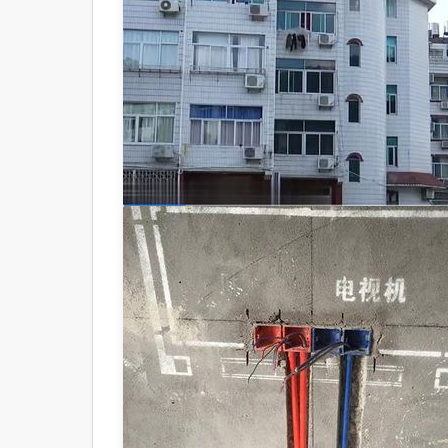
速铁
路施
工与
维护
专业
就业
方
向）