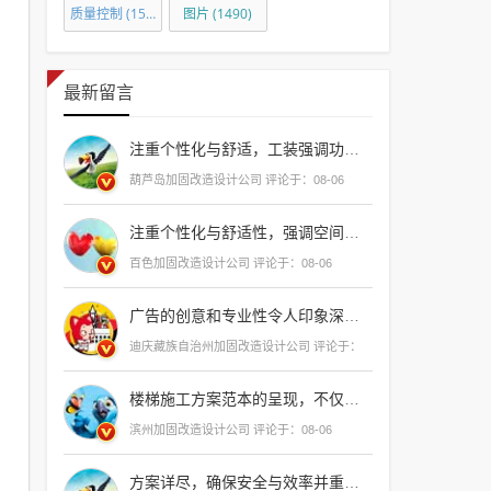
质量控制
(1501)
图片
(1490)
条
件
(酒
最新留言
店
改
注重个性化与舒适，工装强调功能性与效率，两者各有侧重，满足不同
造
葫芦岛加固改造设计公司 评论于：08-06
设
计
注重个性化与舒适性，强调空间的温馨和美观；工装则侧重功能性和实用性
大
百色加固改造设计公司 评论于：08-06
全)
广告的创意和专业性令人印象深刻，不仅清晰地传达了职位需求，还巧妙地结合了公司
迪庆藏族自治州加固改造设计公司 评论于：
08-06
楼梯施工方案范本的呈现，不仅体现了专业性和细致性，更彰显了对建筑美学与实用性的深刻理解，它为施工团队提供了清晰的指导，确保每一步都精准无误，从而确保最终
滨州加固改造设计公司 评论于：08-06
方案详尽，确保安全与效率并重，为项目成功奠定