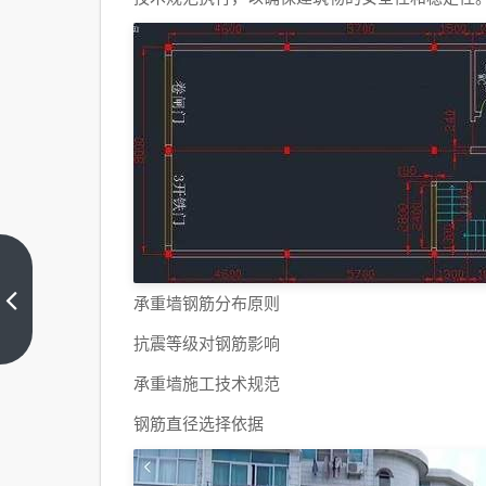
铁路
施工
承重墙钢筋分布原则
与维
上一
抗震等级对钢筋影响
篇
护专
承重墙施工技术规范
业就
业方
钢筋直径选择依据
向
（高