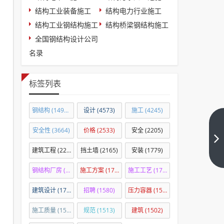
结构工业装备施工
结构电力行业施工
结构工业钢结构施工
结构桥梁钢结构施工
全国钢结构设计公司
名录
标签列表
钢结构
(14918)
设计
(4573)
施工
(4245)
酒
安全性
(3664)
价格
(2533)
安全
(2205)
店
建筑工程
(2201)
挡土墙
(2165)
安装
(1779)
改
下
一
造
钢结构厂房
(1760)
施工方案
(1724)
施工工艺
(1708)
篇
设
建筑设计
(1703)
招聘
(1580)
压力容器
(1575)
计
所
施工质量
(1539)
规范
(1513)
建筑
(1502)
需