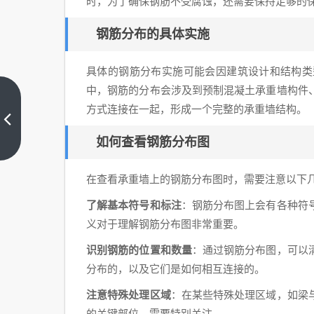
时，为了确保钢筋不受腐蚀，还需要保持足够的
钢筋分布的具体实施
具体的钢筋分布实施可能会因建筑设计和结构类
中，钢筋的分布会涉及到预制混凝土承重墙构件
北京
方式连接在一起，形成一个完整的承重墙结构。
别墅
装修
上一
如何查看钢筋分布图
篇
价格
报价
在查看承重墙上的钢筋分布图时，需要注意以下
（北
了解基本符号和标注
：钢筋分布图上会有各种符
京别
义对于理解钢筋分布图非常重要。
墅装
修设
识别钢筋的位置和数量
：通过钢筋分布图，可以
计费
分布的，以及它们是如何相互连接的。
用是
注意特殊处理区域
：在某些特殊处理区域，如梁
影响
的关键部位，需要特别关注。