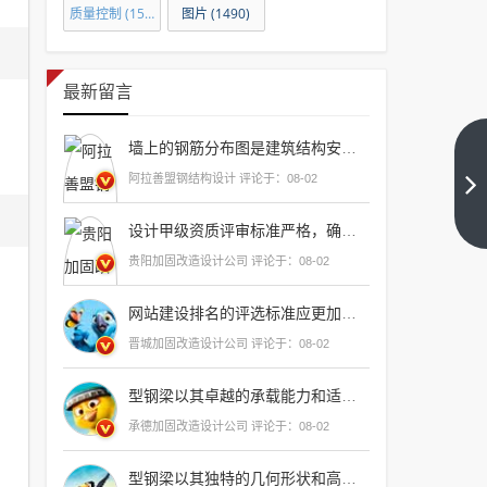
质量控制
(1501)
图片
(1490)
最新留言
墙上的钢筋分布图是建筑结构安全的关键，它确保了
哈尔
阿拉善盟钢结构设计 评论于：08-02
滨钢
结构
下一
设计甲级资质评审标准严格，确保了建筑项目的专业性和安全性，申请流程透明公正，有助于提升
篇
加工
贵阳加固改造设计公司 评论于：08-02
厂生
产厂
网站建设排名的评选标准应更加全面，不仅考虑网站的功能性和用户体验，还应重视内容质量、搜索引擎优化以及网站的安全性
家
晋城加固改造设计公司 评论于：08-02
（哈
尔滨
型钢梁以其卓越的承载能力和适应性，在复杂地质条件下展现出无可比拟的稳固性与经济性，成为现代支
钢结
承德加固改造设计公司 评论于：08-02
构加
工厂
型钢梁以其独特的几何形状和高强度承载能力，在支护工程中展现出无可比拟的优势，它不仅能够有效分散压力，还能提供更为均匀的支撑，显著提高结构的稳定性和安全性，与其他支护方式相比，π型钢梁无疑是现代建筑与工程领域中的