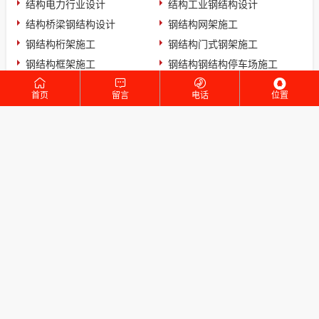
结构电力行业设计
结构工业钢结构设计
结构桥梁钢结构设计
钢结构网架施工
钢结构桁架施工
钢结构门式钢架施工
钢结构框架施工
钢结构钢结构停车场施工
钢结构钢结构螺旋楼梯施工
钢结构蹦极施工
首页
留言
电话
位置
钢结构玻璃栈道施工
钢结构跳台施工
装饰幕墙施工
装饰工装施工
装饰家装施工
建筑方案施工
建筑施工图施工
建筑消防施工
结构砌体施工
结构框架施工
结构机械钢结构施工
结构地下室施工
结构污水处理池施工
结构工业装备施工
结构电力行业施工
结构工业钢结构施工
结构桥梁钢结构施工
全国钢结构设计公司名录
标签列表