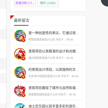
质量控制
(1501)
图片
(1490)
一
板
篇
切
割
最新留言
师
傅
是一种创造性的表达，它通过视觉元素、色彩、形状和布局来传达信息、情感和概念，一个好的设计能够激发观者的兴趣，引导他们思考，并留下深刻的印象，设计不仅仅是外观上的美观，更重要的是它能够解决实际问题，提升用户体验，促进产品的功能性
电
鸡西加固改造设计公司 评论于：08-06
话
景观项目以其精湛的设计和对细节的极致追求，为城市
福州加固改造设计公司 评论于：08-06
的景观设计项目，以其独特的文化韵味和现代创新相结合，展现了城市发展的新面貌，为居民和游客提供了视觉与心灵的双重
巴彦淖尔加固改造设计公司 评论于：08-06
景观项目展现了城市与自然和谐共生的典范，其设计细节体现了对历史文脉的
景德镇加固改造设计公司 评论于：08-06
迪士尼乐园以其丰富多彩的游乐项目和令人难忘的魔法体验，成为家庭旅行的首选之地，从刺激的过山车到梦幻的巡游表演，再到互动性强的角色扮演游戏，每一个角落都充满了