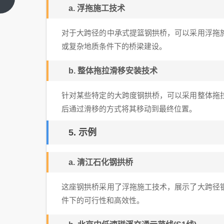
a. 浮拖施工技术
篇
昕建
筑装
对于大跨径的中承式提篮钢拱桥，可以采用浮拖
饰工
或复杂地质条件下的桥梁建设。
程有
限公
b. 整体拖拉滑移安装技术
司
（天
针对某些特定的大跨度钢拱桥，可以采用整体拖
津市
后通过滑移的方式将其移动到最终位置。
盛世
天昕
5. 示例
建筑
装饰
a. 清江石化钢拱桥
工程
有限
这座钢拱桥采用了浮拖施工技术，展示了大跨径
公司
件下的可行性和高效性。
招
聘）