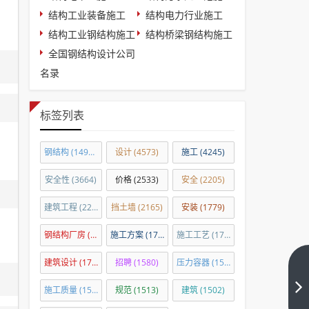
结构工业装备施工
结构电力行业施工
结构工业钢结构施工
结构桥梁钢结构施工
全国钢结构设计公司
名录
标签列表
钢结构
(14918)
设计
(4573)
施工
(4245)
安全性
(3664)
价格
(2533)
安全
(2205)
建筑工程
(2201)
挡土墙
(2165)
安装
(1779)
钢结构厂房
(1760)
施工方案
(1724)
施工工艺
(1708)
建筑设计
(1703)
招聘
(1580)
压力容器
(1575)
燕
郊
施工质量
(1539)
规范
(1513)
建筑
(1502)
楼
下