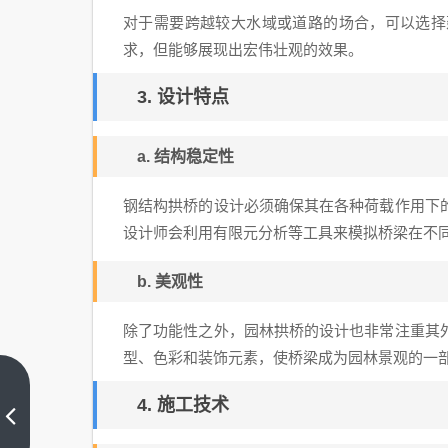
对于需要跨越较大水域或道路的场合，可以选择
求，但能够展现出宏伟壮观的效果。
3. 设计特点
a. 结构稳定性
钢结构拱桥的设计必须确保其在各种荷载作用下
设计师会利用有限元分析等工具来模拟桥梁在不
b. 美观性
除了功能性之外，园林拱桥的设计也非常注重其
型、色彩和装饰元素，使桥梁成为园林景观的一
天津
4. 施工技术
市盛
世天
上一