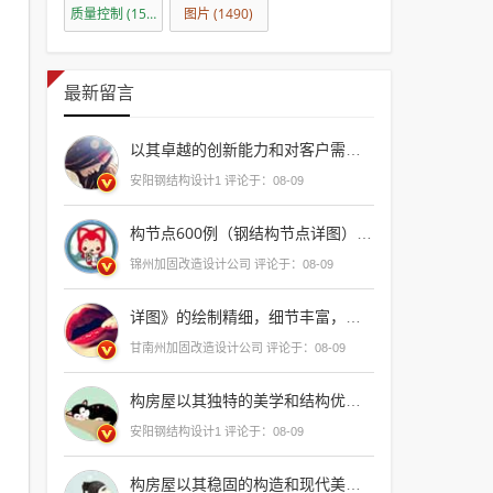
质量控制
(1501)
图片
(1490)
最新留言
以其卓越的创新能力和对客户需求的深刻理解，在业界树立了典范，其产品不仅技术领先，更以用户为中心，致力于提供
安阳钢结构设计1 评论于：08-09
构节点600例（钢结构节点详图）是一本详尽的参考手册，它为工程师和设计师提供了丰富的细节和精确的图纸，这本书不仅涵盖了各种类型的钢结构节点，还提供了详细的设计指导和计算方法，使得读者能够轻松地理解和应用这些知识，无论是初学者还是有经验的专业人士，都可以从这本书
锦州加固改造设计公司 评论于：08-09
详图》的绘制精细，细节丰富，让人一目了然，是
甘南州加固改造设计公司 评论于：08-09
构房屋以其独特的美学和结构优势，在现代建筑中占据了一席之地，从简约的线条到复杂的几何造型，每一幅效果图都展现了建筑师对空间和材料运用的深刻理解，这些图片不仅展示了钢结构房屋的实用性，更体现了其
安阳钢结构设计1 评论于：08-09
构房屋以其稳固的构造和现代美学设计，为建筑行业带来了革命性的进步，它们不仅展现了创新的建筑理念，还体现了可持续发展的理念，是未来建筑趋势的