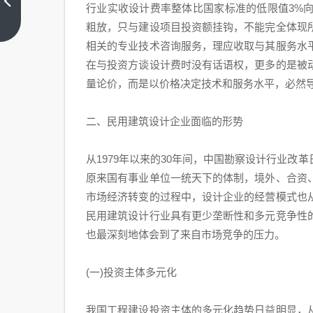
的承
行业实收设计费率整体比国家标准的低限值3%
重墙
上一
粗放，只与建设项目投资额挂钩，不能完全体现
篇
能砸
相关的专业技术咨询服务，理应收取与其服务水
开吗
在与投资方谈设计费时没有话语权，更多的是被
（厨
量论价，而是以价格决定技术和服务水平，必然
房的
承重
二、民用建筑设计企业面临的形势
墙能
砸开
从1979年以来的30年间，中国勘察设计行业
吗视
原来国有事业单位一统天下的体制，境外、合资
频）
市场经济转变的过程中，设计企业的经营模式也
民用建筑设计行业具有更少垄断性和多元竞争性
也最深刻地体会到了来自市场竞争的压力。
(一)投资主体多元化
我国工程建设投资主体的多元化趋势日益明显，