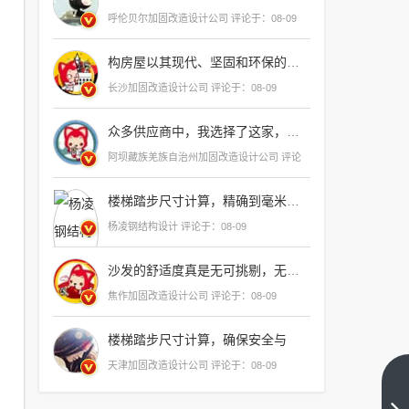
呼伦贝尔加固改造设计公司 评论于：08-09
构房屋以其现代、坚固和环保的特性，在建筑领域独树一帜，其图片大全展示了从简约到豪华的不同风格，每一张效果图都让人感受到建筑师对细节的精心打磨和
长沙加固改造设计公司 评论于：08-09
众多供应商中，我选择了这家，因为他们的报价不仅合理，而且考虑到了我们的需求和预算，他们的服务团队也非常专业，能够提供个性化的解决方案，帮助我们解决了长期困扰的问题，这次合作非常成功，我相信未来我们的合作关系也会更加
阿坝藏族羌族自治州加固改造设计公司 评论
于：08-09
楼梯踏步尺寸计算，精确到毫米，确保每一步都稳固
杨凌钢结构设计 评论于：08-09
沙发的舒适度真是无可挑剔，无论是坐感还是支撑性都达到了顶级水平，它的设计既时尚又实用，完美地融合了现代美学和人体工程学原理，让人一坐上去就能感受到
焦作加固改造设计公司 评论于：08-09
楼梯踏步尺寸计算，确保安全与
天津加固改造设计公司 评论于：08-09
承重