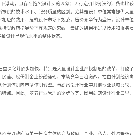
向下浮动，且存在拖欠设计费的现象；现行造价比例法的计费也比较
所提供的技术水平、服务质量的区别。尤其是设计单位常常提供大量
平相应的费用；建筑设计市场不规范，压价竞争行为盛行，设计单位
动接受政府指导价下浮规定的束缚，最终的结果不是以技术和服务质
导致设计呈现低水平的整体状态。
改革日益深化并逐步加快。特别是大量设计企业产权制度的改革，打破了
、民营、股份制企业纷纷涌现，市场竞争日趋激烈。在由计划经济向
从计划体制向市场体制转型。与勘察设计行业中其他专业领域比较，
的特点。因此，随着行业管理的逐步放宽，民用建筑设计行业最早、
从原来以政府为单一投资主体转变为政府、企业、私人、外资等多元