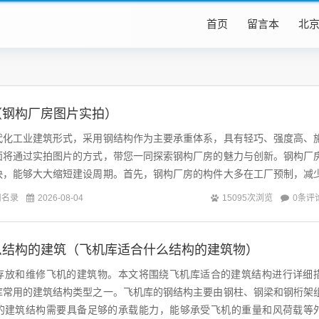
首页
留言本
北
（钢构厂房图片实拍）
代化工业建筑形式，采用钢结构作为主要承重体系，具有轻巧、强度高、
面将通过实拍图片的方式，带您一同探索钢构厂房的魅力与创新。钢构厂
快，能够大大缩短建设周期。首先，钢构厂房的构件大多在工厂预制，减
工序。例如，钢构厂房常见于制造业、物...
司名录
0条评
2026-08-04
15095次浏览
么结构的建筑（飞机库适合什么结构的建筑物）
存放和维修飞机的建筑物。本文将围绕飞机库适合的建筑结构进行详细
库常用的建筑结构类型之一。飞机库的钢结构主要由钢柱、钢梁和钢桁架
的建筑结构需要具备足够的承载能力，能够承受飞机的重量和风荷载等