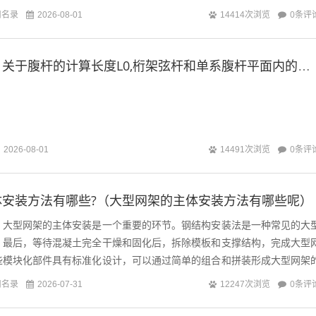
建筑结构需要具备较好的防水性能和密封性能...
司名录
0条评
2026-08-01
14414次浏览
钢结构规范中，关于腹杆的计算长度L0,桁架弦杆和单系腹杆平面内的长度取L和0.8L，但交叉腹杆长度为一半（空腹桁架实腹桁架优缺点）
0条评
2026-08-01
14491次浏览
体安装方法有哪些?（大型网架的主体安装方法有哪些呢）
，大型网架的主体安装是一个重要的环节。钢结构安装法是一种常见的大
。最后，等待混凝土完全干燥和固化后，拆除模板和支撑结构，完成大型
些模块化部件具有标准化设计，可以通过简单的组合和拼装形成大型网架
具有施工速度快、工程量可控等优点，适...
司名录
0条评
2026-07-31
12247次浏览