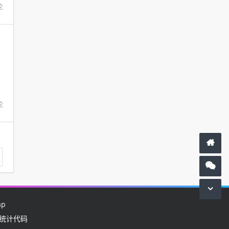
论
工程多吗）
论
ap
站统计代码