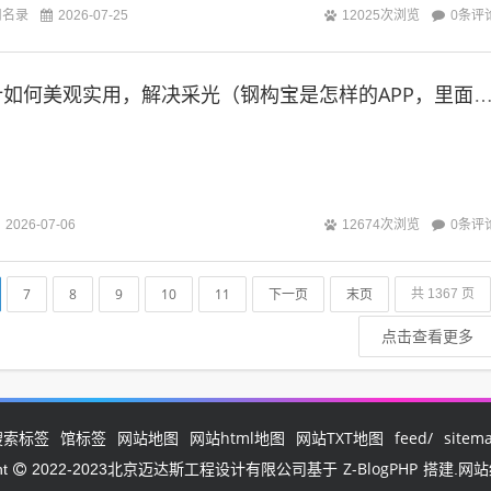
铁集团拥有先进的生产设备和严格的质量控...
司名录
0条评
2026-07-25
12025次浏览
钢架阁楼的设计如何美观实用，解决采光（钢构宝是怎样的APP，里面的钢结构项目
0条评
2026-07-06
12674次浏览
7
8
9
10
11
下一页
末页
共 1367 页
点击查看更多
搜索标签
馆标签
网站地图
网站html地图
网站TXT地图
feed/
sitem
Z-BlogPHP
ht
2022-2023北京迈达斯工程设计有限公司基于
搭建.网