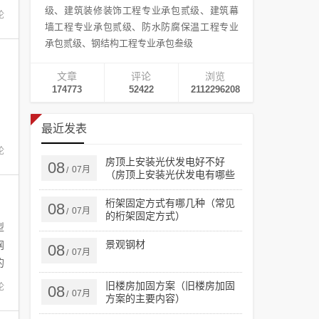
级、建筑装修装饰工程专业承包贰级、建筑幕
论
墙工程专业承包贰级、防水防腐保温工程专业
承包贰级、钢结构工程专业承包叁级
文章
评论
浏览
174773
52422
2112296208
最近发表
论
房顶上安装光伏发电好不好
08
07月
/
（房顶上安装光伏发电有哪些
优势）
桁架固定方式有哪几种（常见
08
07月
/
的桁架固定方式）
型
景观钢材
网
08
07月
/
的
旧楼房加固方案（旧楼房加固
论
08
07月
/
方案的主要内容）