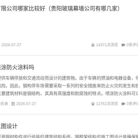
有限公司哪家比较好（贵阳玻璃幕墙公司有哪几家）
0条评
2026-07-27
14371次浏览
喷涂防火涂料吗
提供车辆停放和交通流动而设计的建筑物。由于车辆的燃油和电器设备，
风险。因此，钢构停车场需要采取一系列的安全措施来防止火灾的发生和
主要建筑材料是钢结构，其具有高强度和耐腐蚀的特点。喷涂防火涂料可
层防火膜，能够有效地延缓火势的蔓延，...
司名录
0条评
2026-07-27
12762次浏览
工图设计
采用钢材构件进行组装的建筑结构系统。钢框架结构的施工图设计是确保